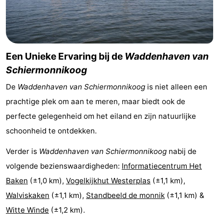
Reisboekenwinkel
Nieuws
Een Unieke Ervaring bij de
Waddenhaven van
Medische
Schiermonnikoog
adressen
Regio
De
Waddenhaven van Schiermonnikoog
is niet alleen een
prachtige plek om aan te meren, maar biedt ook de
Friesland
perfecte gelegenheid om het eiland en zijn natuurlijke
-
schoonheid te ontdekken.
Leeuwarden
Waddeneilanden
Verder is
Waddenhaven van Schiermonnikoog
nabij de
volgende bezienswaardigheden:
Informatiecentrum Het
-
Baken
(±1,0 km),
Vogelkijkhut Westerplas
(±1,1 km),
Ameland
-
Walviskaken
(±1,1 km),
Standbeeld de monnik
(±1,1 km) &
Witte Winde
(±1,2 km).
Terschelling
-