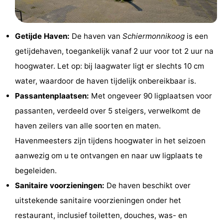
Zien
&
Bezienswaardigheden
Getijde Haven:
De haven van
Schiermonnikoog
is een
getijdehaven, toegankelijk vanaf 2 uur voor tot 2 uur na
doen
-
hoogwater. Let op: bij laagwater ligt er slechts 10 cm
Musea
-
water, waardoor de haven tijdelijk onbereikbaar is.
Passantenplaatsen:
Met ongeveer 90 ligplaatsen voor
Monumenten
-
passanten, verdeeld over 5 steigers, verwelkomt de
Vuurtorens
Attracties
haven zeilers van alle soorten en maten.
Havenmeesters zijn tijdens hoogwater in het seizoen
-
aanwezig om u te ontvangen en naar uw ligplaats te
Speeltuinen
Sporten
begeleiden.
Sanitaire voorzieningen:
De haven beschikt over
-
uitstekende sanitaire voorzieningen onder het
Fietsen
-
restaurant, inclusief toiletten, douches, was- en