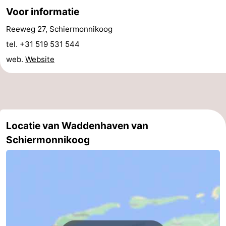
Voor informatie
Vlieland
-
Reeweg 27, Schiermonnikoog
Texel
Weer
tel. +31 519 531 544
web.
Website
Contact
Locatie van Waddenhaven van
Schiermonnikoog