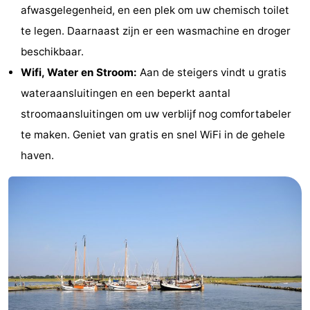
afwasgelegenheid, en een plek om uw chemisch toilet
Wandelen
-
te legen. Daarnaast zijn er een wasmachine en droger
Wadlopen
Eten
beschikbaar.
Wifi, Water en Stroom:
Aan de steigers vindt u gratis
en
Zeehonden
wateraansluitingen en een beperkt aantal
drinken
Nationaal
stroomaansluitingen om uw verblijf nog comfortabeler
te maken. Geniet van gratis en snel WiFi in de gehele
Park
Evenementen
haven.
Praktisch
Forum
Route
-
Boot
Waddenhoppen