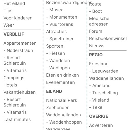
Bezienswaardigheden
Het eiland
Route
- Musea
Tips
- Boot
- Monumenten
Voor kinderen
Medische
adressen
- Vuurtorens
Weer
Forum
Attracties
VERBLIJF
Reisboekenwinkel
- Speeltuinen
Appartementen
Nieuws
Sporten
- Noderstraun
- Fietsen
REGIO
- Resort
- Wandelen
Schierduin
Friesland
- Wadlopen
- Vitamaris
- Leeuwarden
Eten en drinken
Campings
Waddeneilanden
Evenementen
Hotels
- Ameland
EILAND
Vakantiehuizen
- Terschelling
- Resort
- Vlieland
Nationaal Park
Schierduin
- Texel
Zeehonden
- Vitamaris
Waddeneilanden
OVERIGE
Last minutes
- Waddenhoppen
Adverteren
Waddenzee