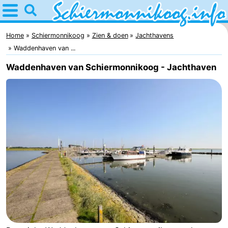
Home
Schiermonnikoog
Home
Schiermonnikoog
Zien & doen
Jachthavens
Waddenhaven van ...
Tips
Waddenhaven van Schiermonnikoog - Jachthaven
Voor
kinderen
Nationaal
Park
Waddeneilanden
Waddenzee
Historie
Overnachten
Appartementen