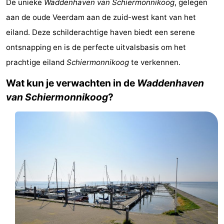
De unieke
Waddenhaven van Schiermonnikoog
, gelegen
-
aan de oude Veerdam aan de zuid-west kant van het
eiland. Deze schilderachtige haven biedt een serene
Noderstraun
-
ontsnapping en is de perfecte uitvalsbasis om het
Resort
-
prachtige eiland
Schiermonnikoog
te verkennen.
Schierduin
Vitamaris
Campings
Wat kun je verwachten in de
Waddenhaven
van Schiermonnikoog
?
Hotels
Vakantiehuizen
-
Resort
-
Schierduin
Vitamaris
Last
minutes
Strand