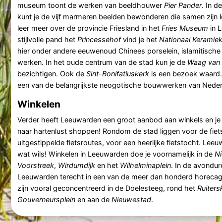
museum toont de werken van beeldhouwer
Pier Pander
. In d
kunt je de vijf marmeren beelden bewonderen die samen zijn
leer meer over de provincie Friesland in het
Fries Museum
in L
stijlvolle pand het
Princessehof
vind je het
Nationaal Kerami
hier onder andere eeuwenoud Chinees porselein, islamitische
werken. In het oude centrum van de stad kun je de
Waag van
bezichtigen. Ook de
Sint-Bonifatiuskerk
is een bezoek waard.
een van de belangrijkste neogotische bouwwerken van Nede
Winkelen
Verder heeft Leeuwarden een groot aanbod aan winkels en je 
naar hartenlust shoppen! Rondom de stad liggen voor de fiet
uitgestippelde fietsroutes, voor een heerlijke fietstocht. Leeu
wat wils! Winkelen in Leeuwarden doe je voornamelijk in de
N
Voorstreek
,
Wirdumdijk
en het
Wilhelminaplein
. In de avondure
Leeuwarden terecht in een van de meer dan honderd horeca
zijn vooral geconcentreerd in de Doelesteeg, rond het
Ruiters
Gouverneursplein
en aan de
Nieuwestad
.