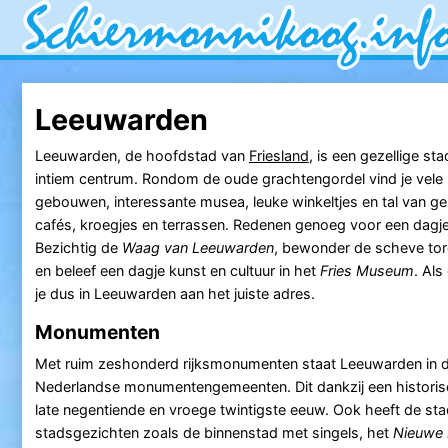
restaurants, cafés, kroegjes en terrassen." />
Leeuwarden
Leeuwarden, de hoofdstad van
Friesland
, is een gezellige s
intiem centrum. Rondom de oude grachtengordel vind je vele 
gebouwen, interessante musea, leuke winkeltjes en tal van ge
cafés, kroegjes en terrassen. Redenen genoeg voor een dagj
Bezichtig de
Waag van Leeuwarden
, bewonder de scheve to
en beleef een dagje kunst en cultuur in het
Fries Museum
. Als
je dus in Leeuwarden aan het juiste adres.
Monumenten
Met ruim zeshonderd rijksmonumenten staat Leeuwarden in de 
Nederlandse monumentengemeenten. Dit dankzij een historisc
late negentiende en vroege twintigste eeuw. Ook heeft de s
stadsgezichten zoals de binnenstad met singels, het
Nieuwe 