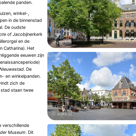
epalende panden.
izen, winkel-,
pen in de binnenstad
l. De oudste
ote
of
Jacobijnerkerk
lerorgel en de
n Catharina). Het
enliggende eeuwen zijn
Renaissanceperiode)
Nieuwestad
. De
n- en winkelpanden.
vindt zich de
e stad staan twee
 verschillende
nder Museum
. Dit