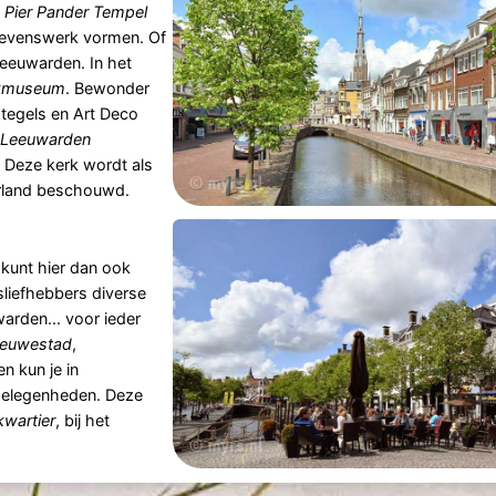
e
Pier Pander Tempel
 levenswerk vormen. Of
eeuwarden. In het
ekmuseum
. Bewonder
 tegels en Art Deco
 Leeuwarden
 Deze kerk wordt als
rland beschouwd.
kunt hier dan ook
sliefhebbers diverse
warden... voor ieder
ieuwestad
,
n kun je in
gelegenheden. Deze
kwartier
, bij het