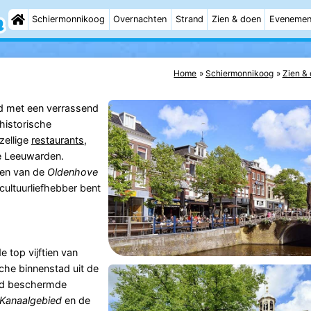
Schiermonnikoog
Overnachten
Strand
Zien & doen
Evenemen
Home
Schiermonnikoog
Zien &
tad met een verrassend
historische
zellige
restaurants
,
e Leeuwarden.
ren van de
Oldenhove
 cultuurliefhebber bent
top vijftien van
he binnenstad uit de
tad beschermde
Kanaalgebied
en de