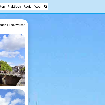
ten
Praktisch
Regio
Weer
 doen
Leeuwarden