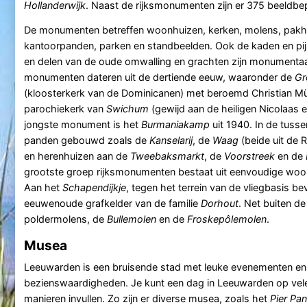
Hollanderwijk
. Naast de rijksmonumenten zijn er 375 beeldb
De monumenten betreffen woonhuizen, kerken, molens, pakhu
kantoorpanden, parken en standbeelden. Ook de kaden en pij
en delen van de oude omwalling en grachten zijn monumentaa
monumenten dateren uit de dertiende eeuw, waaronder de
Gr
(kloosterkerk van de Dominicanen) met beroemd Christian Mül
parochiekerk van
Swichum
(gewijd aan de heiligen Nicolaas e
jongste monument is het
Burmaniakamp
uit 1940. In de tuss
panden gebouwd zoals de
Kanselarij
, de
Waag
(beide uit de 
en herenhuizen aan de
Tweebaksmarkt
, de
Voorstreek
en de
grootste groep rijksmonumenten bestaat uit eenvoudige woo
Aan het
Schapendijkje
, tegen het terrein van de vliegbasis be
eeuwenoude grafkelder van de familie
Dorhout
. Net buiten d
poldermolens, de
Bullemolen
en de
Froskepôlemolen
.
Musea
Leeuwarden is een bruisende stad met leuke evenementen en
bezienswaardigheden. Je kunt een dag in Leeuwarden op vele
manieren invullen. Zo zijn er diverse musea, zoals het
Pier Pa