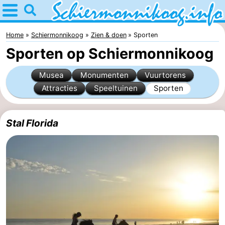
Home
Schiermonnikoog
Home
Schiermonnikoog
Zien & doen
Sporten
Sporten op Schiermonnikoog
Tips
Musea
Monumenten
Vuurtorens
Voor
Attracties
Speeltuinen
Sporten
kinderen
Nationaal
Stal Florida
Park
Waddeneilanden
Waddenzee
Historie
Overnachten
Appartementen