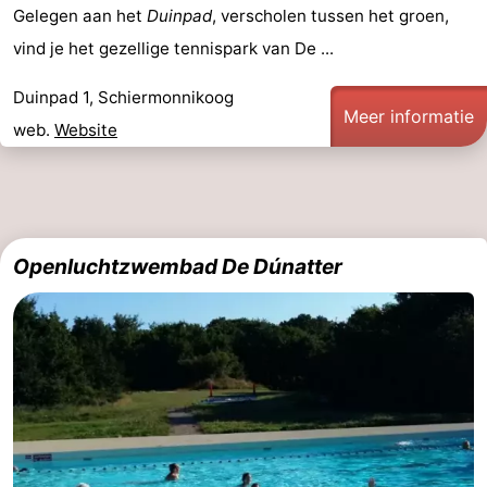
Gelegen aan het
Duinpad
, verscholen tussen het groen,
Wandelen
-
vind je het gezellige tennispark van De ...
Wadlopen
Eten
Duinpad 1, Schiermonnikoog
Meer informatie
en
Zeehonden
web.
Website
drinken
Nationaal
Park
Evenementen
Openluchtzwembad De Dúnatter
Praktisch
Forum
Route
-
Boot
Waddenhoppen