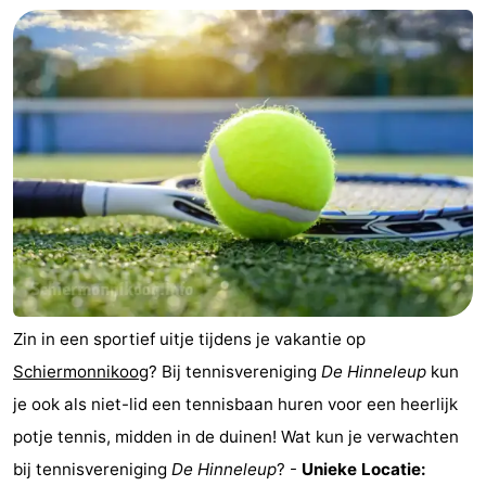
Zien
&
Bezienswaardigheden
doen
-
Musea
-
Monumenten
-
Vuurtorens
Attracties
-
Zin in een sportief uitje tijdens je vakantie op
Speeltuinen
Sporten
Schiermonnikoog
? Bij tennisvereniging
De Hinneleup
kun
je ook als niet-lid een tennisbaan huren voor een heerlijk
-
potje tennis, midden in de duinen! Wat kun je verwachten
Fietsen
-
bij tennisvereniging
De Hinneleup
? -
Unieke Locatie: