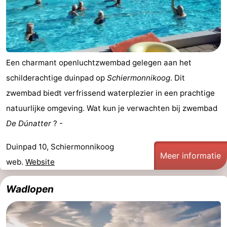
Reisboekenwinkel
Nieuws
Medische
Een charmant openluchtzwembad gelegen aan het
schilderachtige duinpad op
Schiermonnikoog
. Dit
adressen
Regio
zwembad biedt verfrissend waterplezier in een prachtige
Friesland
natuurlijke omgeving. Wat kun je verwachten bij zwembad
De Dúnatter
? -
-
Duinpad 10, Schiermonnikoog
Leeuwarden
Waddeneilanden
Meer informatie
web.
Website
-
Wadlopen
Ameland
-
Terschelling
-