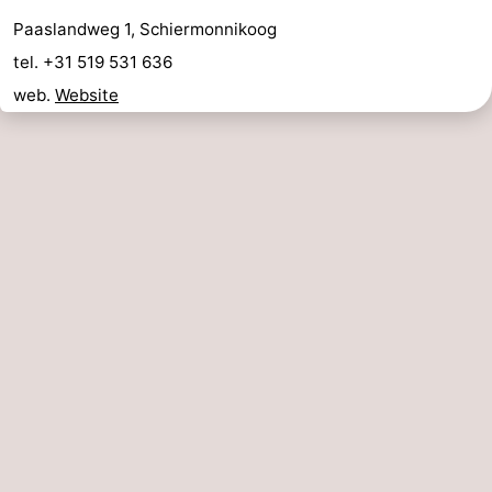
Paaslandweg 1, Schiermonnikoog
tel. +31 519 531 636
web.
Website