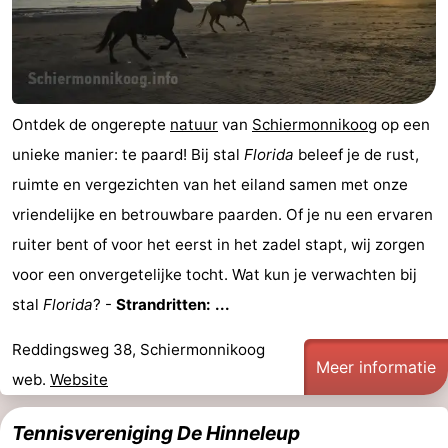
-
Noderstraun
-
Resort
-
Ontdek de ongerepte
natuur
van
Schiermonnikoog
op een
unieke manier: te paard! Bij stal
Florida
beleef je de rust,
Schierduin
Vitamaris
Campings
ruimte en vergezichten van het eiland samen met onze
Hotels
vriendelijke en betrouwbare paarden. Of je nu een ervaren
ruiter bent of voor het eerst in het zadel stapt, wij zorgen
Vakantiehuizen
voor een onvergetelijke tocht. Wat kun je verwachten bij
-
stal
Florida
? -
Strandritten: ...
Resort
-
Reddingsweg 38, Schiermonnikoog
Meer informatie
web.
Website
Schierduin
Vitamaris
Last
minutes
Strand
Tennisvereniging De Hinneleup