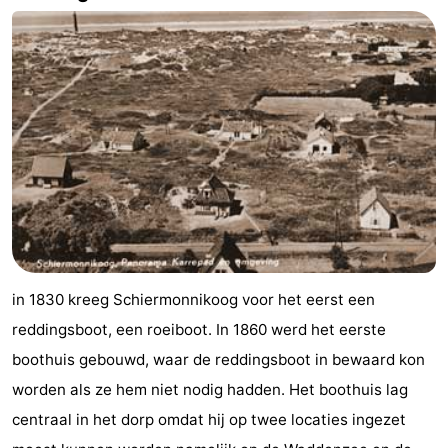
Wandelen
-
Wadlopen
Eten
en
Zeehonden
drinken
Nationaal
Park
Evenementen
Praktisch
Forum
in 1830 kreeg Schiermonnikoog voor het eerst een
reddingsboot, een roeiboot. In 1860 werd het eerste
Route
boothuis gebouwd, waar de reddingsboot in bewaard kon
-
worden als ze hem niet nodig hadden. Het boothuis lag
centraal in het dorp omdat hij op twee locaties ingezet
Boot
Waddenhoppen