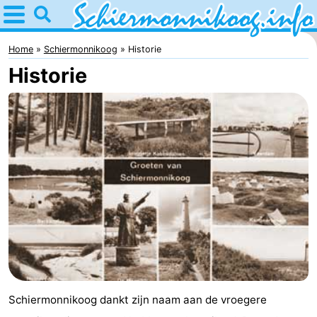
Home
Schiermonnikoog
Home
Schiermonnikoog
Historie
Historie
Tips
Voor
kinderen
Nationaal
Park
Waddeneilanden
Waddenzee
Historie
Overnachten
Schiermonnikoog dankt zijn naam aan de vroegere
Appartementen