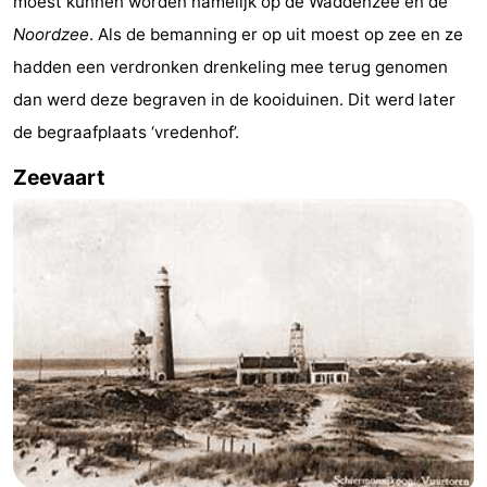
moest kunnen worden namelijk op de Waddenzee en de
Reisboekenwinkel
Noordzee
. Als de bemanning er op uit moest op zee en ze
hadden een verdronken drenkeling mee terug genomen
Nieuws
dan werd deze begraven in de kooiduinen. Dit werd later
Medische
de begraafplaats ‘vredenhof’.
Zeevaart
adressen
Regio
Friesland
-
Leeuwarden
Waddeneilanden
-
Ameland
-
Terschelling
-