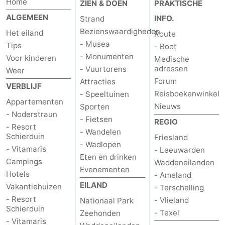
Home
ZIEN & DOEN
PRAKTISCHE
ALGEMEEN
INFO.
Strand
Bezienswaardigheden
Het eiland
Route
- Musea
Tips
- Boot
- Monumenten
Voor kinderen
Medische
adressen
- Vuurtorens
Weer
Forum
Attracties
VERBLIJF
Reisboekenwinkel
- Speeltuinen
Appartementen
Nieuws
Sporten
- Noderstraun
- Fietsen
REGIO
- Resort
- Wandelen
Schierduin
Friesland
- Wadlopen
- Vitamaris
- Leeuwarden
Eten en drinken
Campings
Waddeneilanden
Evenementen
Hotels
- Ameland
EILAND
Vakantiehuizen
- Terschelling
- Resort
- Vlieland
Nationaal Park
Schierduin
- Texel
Zeehonden
- Vitamaris