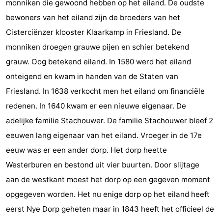
monniken die gewoond hebben op het eiland. De oudste
-
bewoners van het eiland zijn de broeders van het
Cisterciënzer klooster Klaarkamp in Friesland. De
Noderstraun
-
monniken droegen grauwe pijen en schier betekend
Resort
-
grauw. Oog betekend eiland. In 1580 werd het eiland
onteigend en kwam in handen van de Staten van
Schierduin
Vitamaris
Campings
Friesland. In 1638 verkocht men het eiland om financiële
Hotels
redenen. In 1640 kwam er een nieuwe eigenaar. De
adelijke familie Stachouwer. De familie Stachouwer bleef 2
Vakantiehuizen
eeuwen lang eigenaar van het eiland. Vroeger in de 17e
-
eeuw was er een ander dorp. Het dorp heette
Westerburen en bestond uit vier buurten. Door slijtage
Resort
-
aan de westkant moest het dorp op een gegeven moment
Schierduin
Vitamaris
Last
opgegeven worden. Het nu enige dorp op het eiland heeft
eerst Nye Dorp geheten maar in 1843 heeft het officieel de
minutes
Strand