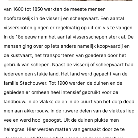
van 1600 tot 1850 werkten de meeste mensen
Vlieland
-
hoofdzakelijk in de visserij en scheepvaart. Een aantal
Texel
Weer
vissersboten gingen er regelmatig op uit om vis te vangen.
In de 18e eeuw nam het aantal vissersschepen sterk af. De
Contact
mensen ging over op iets anders namelijk koopvaardij en
de kustvaart, het transporteren van goederen door het
gebruik van schepen. Naast de visserij of scheepvaart had
iedereen een stukje land. Het land werd gepacht van de
familie Stachouwer. Tot 1900 werden de duinen en de
gebieden er omheen heel intensief gebruikt voor de
landbouw. In de vlakke delen in de buurt van het dorp deed
men aan akkerbouw. In de ruwere delen van de vlaktes liep
vee en werd hooi geoogst. Uit de duinen plukte men
helmgras. Hier werden matten van gemaakt door ze te