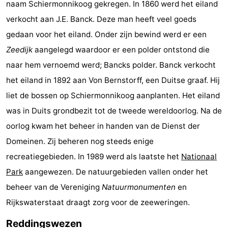
naam Schiermonnikoog gekregen. In 1860 werd het eiland
Zien
verkocht aan J.E. Banck. Deze man heeft veel goeds
gedaan voor het eiland. Onder zijn bewind werd er een
&
Bezienswaardigheden
Zeedijk
aangelegd waardoor er een polder ontstond die
doen
-
naar hem vernoemd werd; Bancks polder. Banck verkocht
het eiland in 1892 aan Von Bernstorff, een Duitse graaf. Hij
Musea
-
liet de bossen op Schiermonnikoog aanplanten. Het eiland
Monumenten
-
was in Duits grondbezit tot de tweede wereldoorlog. Na de
oorlog kwam het beheer in handen van de Dienst der
Vuurtorens
Attracties
Domeinen. Zij beheren nog steeds enige
-
recreatiegebieden. In 1989 werd als laatste het
Nationaal
Park
aangewezen. De natuurgebieden vallen onder het
Speeltuinen
Sporten
beheer van de Vereniging
Natuurmonumenten
en
-
Rijkswaterstaat draagt zorg voor de zeeweringen.
Fietsen
-
Reddingswezen