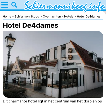
Home
Schiermonnikoog
Home
Schiermonnikoog
Overnachten
Hotels
Hotel De4dames
Hotel De4dames
Tips
Voor
kinderen
Nationaal
Park
Waddeneilanden
Waddenzee
Historie
Overnachten
Appartementen
Dit charmante hotel ligt in het centrum van het dorp en op