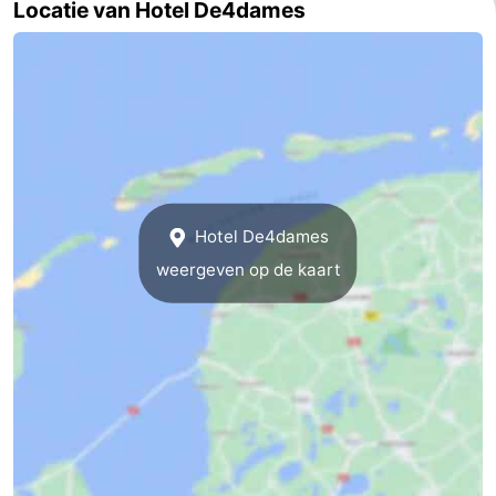
Locatie van Hotel De4dames
Vlieland
-
Texel
Weer
Contact
Hotel De4dames
weergeven op de kaart