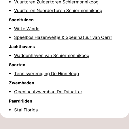
Vuurtoren Zuidertoren Schiermonnikoog
Wandelen
-
Vuurtoren Noordertoren Schiermonnikoog
Speeltuinen
Wadlopen
Eten
Witte Winde
en
Zeehonden
Speelbos Hazenweitje & Speelnatuur van Oerrr
Jachthavens
drinken
Nationaal
Waddenhaven van Schiermonnikoog
Park
Evenementen
Sporten
Praktisch
Tennisvereniging De Hinneleup
Zwembaden
Forum
Openluchtzwembad De Dúnatter
Route
Paardrijden
Stal Florida
-
Boot
Waddenhoppen