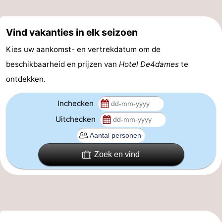
Reisboekenwinkel
Vind vakanties in elk seizoen
Nieuws
Kies uw aankomst- en vertrekdatum om de
Medische
beschikbaarheid en prijzen van
Hotel De4dames
te
ontdekken.
adressen
Regio
Inchecken
Friesland
Uitchecken
-
Leeuwarden
Waddeneilanden
Zoek en vind
-
Ameland
-
Terschelling
-