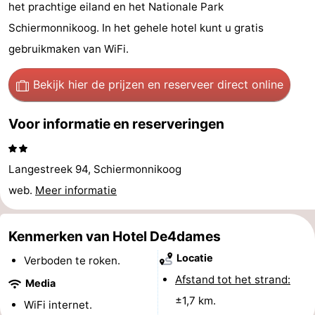
het prachtige eiland en het Nationale Park
-
Schiermonnikoog. In het gehele hotel kunt u gratis
Noderstraun
-
gebruikmaken van WiFi.
Resort
-
Bekijk hier de prijzen
en reserveer direct online
Schierduin
Vitamaris
Campings
Voor informatie en reserveringen
Hotels
Langestreek 94, Schiermonnikoog
Vakantiehuizen
web.
Meer informatie
-
Kenmerken van Hotel De4dames
Resort
-
Locatie
Verboden te roken.
Schierduin
Vitamaris
Last
Afstand tot het strand:
Media
±1,7 km.
minutes
Strand
WiFi internet.