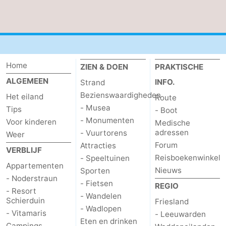
Home
ZIEN & DOEN
PRAKTISCHE
ALGEMEEN
INFO.
Strand
Bezienswaardigheden
Het eiland
Route
- Musea
Tips
- Boot
- Monumenten
Voor kinderen
Medische
adressen
- Vuurtorens
Weer
Forum
Attracties
VERBLIJF
Reisboekenwinkel
- Speeltuinen
Appartementen
Nieuws
Sporten
- Noderstraun
- Fietsen
REGIO
- Resort
- Wandelen
Schierduin
Friesland
- Wadlopen
- Vitamaris
- Leeuwarden
Eten en drinken
Campings