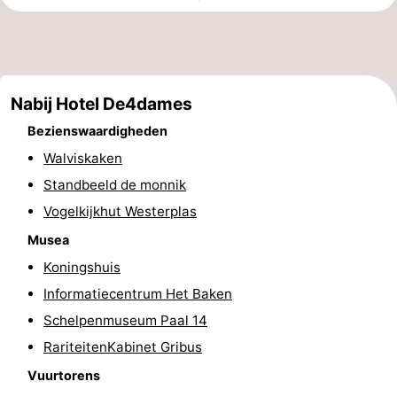
Zien
&
Bezienswaardigheden
Nabij Hotel De4dames
doen
-
Bezienswaardigheden
Musea
-
Walviskaken
Monumenten
-
Standbeeld de monnik
Vogelkijkhut Westerplas
Vuurtorens
Attracties
Musea
-
Koningshuis
Informatiecentrum Het Baken
Speeltuinen
Sporten
Schelpenmuseum Paal 14
-
RariteitenKabinet Gribus
Vuurtorens
Fietsen
-