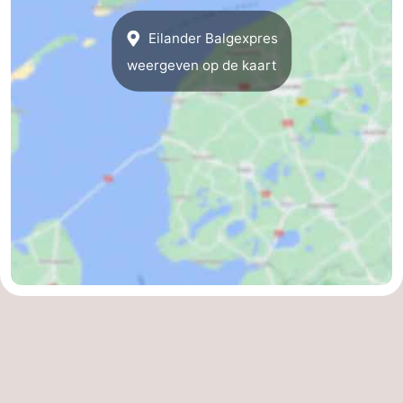
Reisboekenwinkel
Eilander Balgexpres
weergeven op de kaart
Nieuws
Medische
adressen
Regio
Friesland
-
Leeuwarden
Waddeneilanden
-
Ameland
-
Terschelling
-