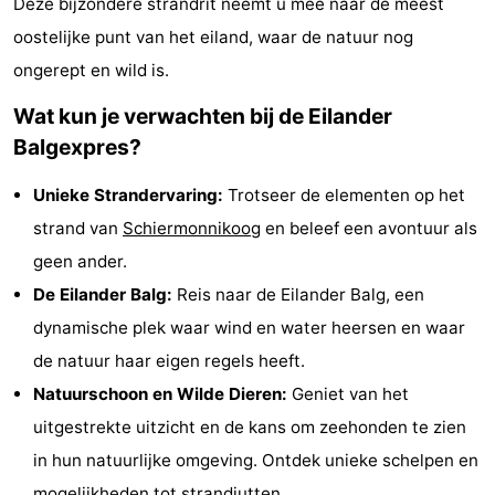
Deze bijzondere strandrit neemt u mee naar de meest
-
oostelijke punt van het eiland, waar de natuur nog
ongerept en wild is.
Noderstraun
-
Wat kun je verwachten bij de Eilander
Resort
-
Balgexpres?
Schierduin
Vitamaris
Campings
Unieke Strandervaring:
Trotseer de elementen op het
Hotels
strand van
Schiermonnikoog
en beleef een avontuur als
geen ander.
Vakantiehuizen
De Eilander Balg:
Reis naar de Eilander Balg, een
-
dynamische plek waar wind en water heersen en waar
de natuur haar eigen regels heeft.
Resort
-
Natuurschoon en Wilde Dieren:
Geniet van het
Schierduin
Vitamaris
Last
uitgestrekte uitzicht en de kans om zeehonden te zien
in hun natuurlijke omgeving. Ontdek unieke schelpen en
minutes
Strand
mogelijkheden tot strandjutten.