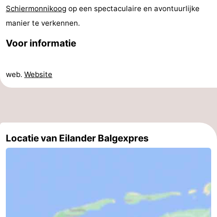
Schiermonnikoog
op een spectaculaire en avontuurlijke
Wandelen
-
manier te verkennen.
Wadlopen
Eten
Voor informatie
en
Zeehonden
web.
Website
drinken
Nationaal
Park
Evenementen
Praktisch
Locatie van Eilander Balgexpres
Forum
Route
-
Boot
Waddenhoppen