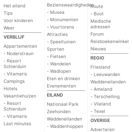
Bezienswaardigheden
Het eiland
Route
- Musea
Tips
- Boot
- Monumenten
Voor kinderen
Medische
adressen
- Vuurtorens
Weer
Forum
Attracties
VERBLIJF
Reisboekenwinkel
- Speeltuinen
Appartementen
Nieuws
Sporten
- Noderstraun
- Fietsen
REGIO
- Resort
- Wandelen
Schierduin
Friesland
- Wadlopen
- Vitamaris
- Leeuwarden
Eten en drinken
Campings
Waddeneilanden
Evenementen
Hotels
- Ameland
EILAND
Vakantiehuizen
- Terschelling
- Resort
- Vlieland
Nationaal Park
Schierduin
- Texel
Zeehonden
- Vitamaris
Waddeneilanden
OVERIGE
Last minutes
- Waddenhoppen
Adverteren