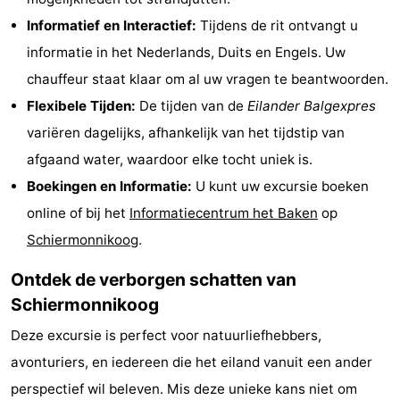
Zien
Informatief en Interactief:
Tijdens de rit ontvangt u
informatie in het Nederlands, Duits en Engels. Uw
&
Bezienswaardigheden
chauffeur staat klaar om al uw vragen te beantwoorden.
doen
-
Flexibele Tijden:
De tijden van de
Eilander Balgexpres
variëren dagelijks, afhankelijk van het tijdstip van
Musea
-
afgaand water, waardoor elke tocht uniek is.
Monumenten
-
Boekingen en Informatie:
U kunt uw excursie boeken
online of bij het
Informatiecentrum het Baken
op
Vuurtorens
Attracties
Schiermonnikoog
.
-
Ontdek de verborgen schatten van
Schiermonnikoog
Speeltuinen
Sporten
Deze excursie is perfect voor natuurliefhebbers,
-
avonturiers, en iedereen die het eiland vanuit een ander
Fietsen
-
perspectief wil beleven. Mis deze unieke kans niet om