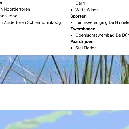
s
Oerrr
en Noordertoren
Witte Winde
onnikoog
Sporten
en Zuidertoren Schiermonnikoog
Tennisvereniging De Hinnel
Zwembaden
Openluchtzwembad De Dún
Paardrijden
Stal Florida