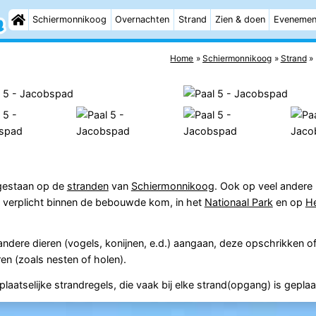
Schiermonnikoog
Overnachten
Strand
Zien & doen
Evenemen
Home
Schiermonnikoog
Strand
egestaan op de
stranden
van
Schiermonnikoog
. Ook op veel andere
een verplicht binnen de bebouwde kom, in het
Nationaal Park
en op
H
andere dieren (vogels, konijnen, e.d.) aangaan, deze opschrikken 
ren (zoals nesten of holen).
aatselijke strandregels, die vaak bij elke strand(opgang) is geplaa