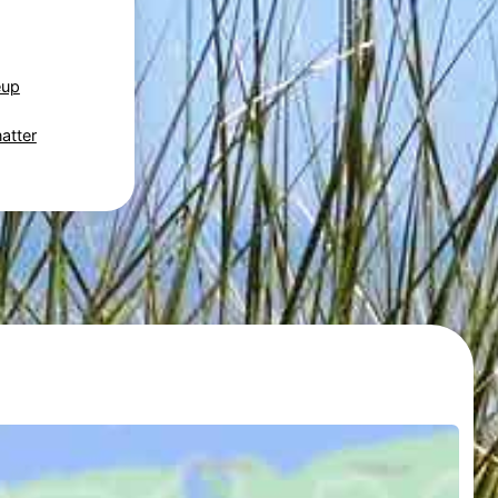
eup
atter