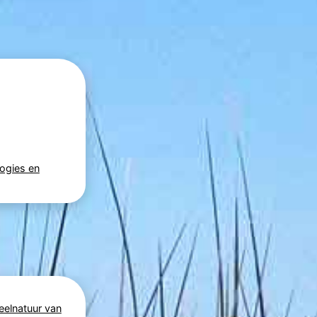
ogies en
eelnatuur van