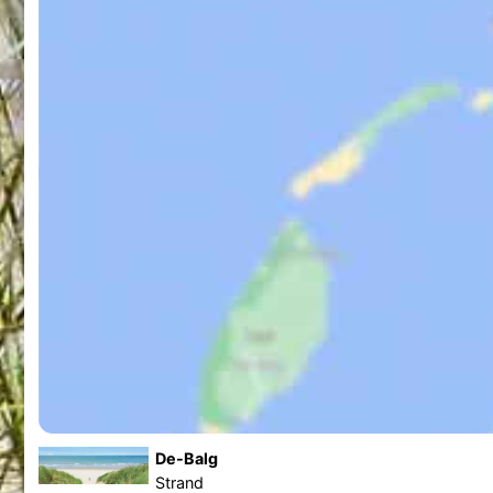
De-Balg
Strand