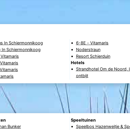
s In Schiermonnikoog
6-8E - Vitamaris
 In Schiermonnikoog
Noderstraun
 Vitamaris
Resort Schierduin
Hotels
Vitamaris
Strandhotel Om de Noord, l
Vitamaris
ontbijt
tamaris
ten
Speeltuinen
an Bunker
Speelbos Hazenweitje & Sp