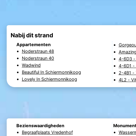
Nabij dit strand
Appartementen
Gorgeou
Noderstraun 48
Amazing
Noderstraun 40
4-6D3 -
Wadwind
4-6D1 - 
Beautiful In Schiermonnikoog
2-4B1 - 
Lovely In Schiermonnikoog
4L2 - Vi
Bezienswaardigheden
Monumen
Begraafplaats Vredenhof
Wasserm