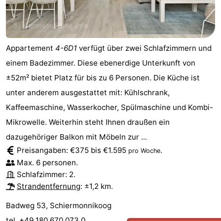
Wandern
-
Wattwandern
-
Appartement
4-6D1
verfügt über zwei Schlafzimmern und
Sportangeln
Seehunden
einem Badezimmer. Diese ebenerdige Unterkunft von
±52m² bietet Platz für bis zu 6 Personen. Die Küche ist
Essen
unter anderem ausgestattet mit: Kühlschrank,
und
Veranstaltungen
Kaffeemaschine, Wasserkocher, Spülmaschine und Kombi-
Mikrowelle. Weiterhin steht Ihnen draußen ein
trinken
Praktisch
dazugehöriger Balkon mit Möbeln zur ...
Forum
Preisangaben: €375 bis €1.595
.
pro Woche
Max. 6 personen.
Route
Schlafzimmer: 2.
Strandentfernung
: ±1,2 km.
-
Badweg 53, Schiermonnikoog
Fähre
Inselhüpfen
tel. +49 180 670 073 0