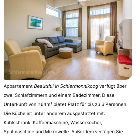
Appartements
-
Noderstraun
-
Resort
-
Schierduin
Vitamaris
Campingplätze
Ferienhäuser
Appartement
Beautiful In Schiermonnikoog
verfügt über
-
zwei Schlafzimmern und einem Badezimmer. Diese
Resort
-
Unterkunft von ±64m² bietet Platz für bis zu 6 Personen.
Die Küche ist unter anderem ausgestattet mit:
Schierduin
Vitamaris
Hotels
Kühlschrank, Kaffeemaschine, Wasserkocher,
Lastminutes
Spülmaschine und Mikrowelle. Außerdem verfügen Sie