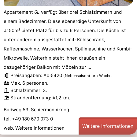
Texel
Wetter
Appartement
6L
verfügt über drei Schlafzimmern und
einem Badezimmer. Diese ebenerdige Unterkunft von
Kontakt
±150m² bietet Platz für bis zu 6 Personen. Die Küche ist
unter anderem ausgestattet mit: Kühlschrank,
Kaffeemaschine, Wasserkocher, Spülmaschine und Kombi-
Mikrowelle. Weiterhin steht Ihnen draußen ein
dazugehöriger Balkon mit Möbeln zur ...
Preisangaben: Ab €420
.
(Nebensaison)
pro Woche
Max. 6 personen.
Schlafzimmer: 3.
Strandentfernung
: ±1,2 km.
Badweg 53, Schiermonnikoog
tel. +49 180 670 073 0
Weitere Informationen
web.
Weitere Informationen