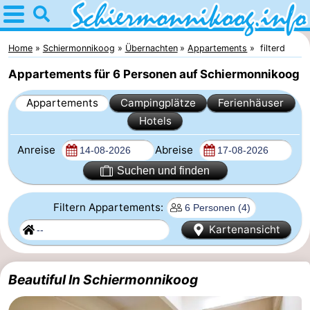
Home
Schiermonnikoog
Home
Schiermonnikoog
Übernachten
Appartements
filterd
Appartements für 6 Personen auf Schiermonnikoog
Tipps
Appartements
Campingplätze
Ferienhäuser
Für
Hotels
kindern
Dorf
Anreise
Abreise
Nationalpark
Suchen und finden
Friesischen
Filtern Appartements:
Kartenansicht
Inseln
Wattenmeer
Geschichte
Beautiful In Schiermonnikoog
Übernachten