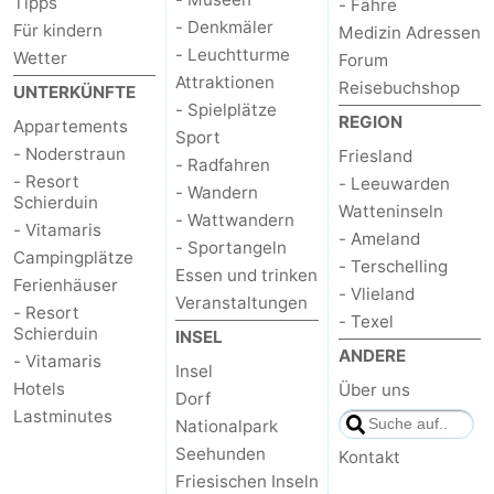
Tipps
- Fähre
- Denkmäler
Für kindern
Medizin Adressen
- Leuchtturme
Wetter
Forum
Attraktionen
Reisebuchshop
UNTERKÜNFTE
- Spielplätze
REGION
Appartements
Sport
- Noderstraun
Friesland
- Radfahren
- Resort
- Leeuwarden
- Wandern
Schierduin
Watteninseln
- Wattwandern
- Vitamaris
- Ameland
- Sportangeln
Campingplätze
- Terschelling
Essen und trinken
Ferienhäuser
- Vlieland
Veranstaltungen
- Resort
- Texel
Schierduin
INSEL
ANDERE
- Vitamaris
Insel
Hotels
Über uns
Dorf
Lastminutes
Nationalpark
Seehunden
Kontakt
Friesischen Inseln