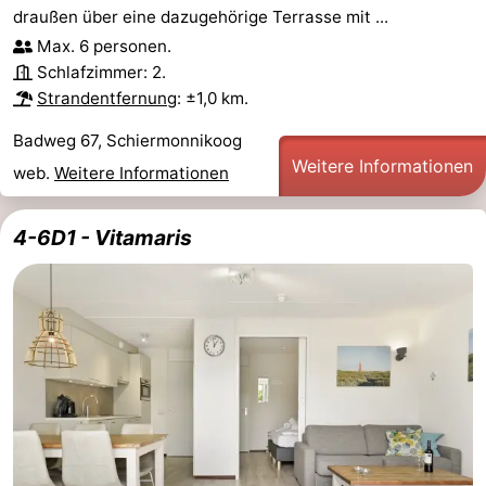
draußen über eine dazugehörige Terrasse mit ...
Strand
Max. 6 personen.
Schlafzimmer: 2.
Sehen
Strandentfernung
: ±1,0 km.
&
-
Badweg 67, Schiermonnikoog
Weitere Informationen
web.
Weitere Informationen
tun
Museen
-
Denkmäler
-
4-6D1 - Vitamaris
Leuchtturme
Attraktionen
-
Spielplätze
Sport
-
Radfahren
-