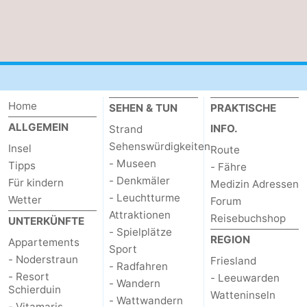
Home
SEHEN & TUN
PRAKTISCHE
ALLGEMEIN
INFO.
Strand
Sehenswürdigkeiten
Insel
Route
- Museen
Tipps
- Fähre
- Denkmäler
Für kindern
Medizin Adressen
- Leuchtturme
Wetter
Forum
Attraktionen
Reisebuchshop
UNTERKÜNFTE
- Spielplätze
REGION
Appartements
Sport
- Noderstraun
Friesland
- Radfahren
- Resort
- Leeuwarden
- Wandern
Schierduin
Watteninseln
- Wattwandern
- Vitamaris