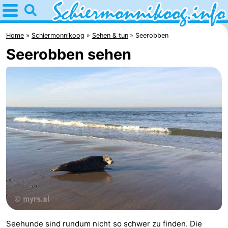
Home
Schiermonnikoog
Home
Schiermonnikoog
Sehen & tun
Seerobben
Seerobben sehen
Tipps
Für
kindern
Dorf
Nationalpark
Friesischen
Inseln
Wattenmeer
Geschichte
Übernachten
Seehunde sind rundum nicht so schwer zu finden. Die