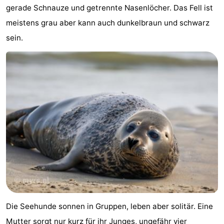
gerade Schnauze und getrennte Nasenlöcher. Das Fell ist
Reisebuchshop
meistens grau aber kann auch dunkelbraun und schwarz
sein.
Medizin
Adressen
Region
Friesland
-
Leeuwarden
Watteninseln
-
Ameland
-
Terschelling
-
Die Seehunde sonnen in Gruppen, leben aber solitär. Eine
Vlieland
-
Mutter sorgt nur kurz für ihr Junges, ungefähr vier