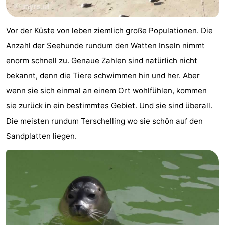
Strand
Vor der Küste von leben ziemlich große Populationen. Die
Sehen
Anzahl der Seehunde
rundum den Watten Inseln
nimmt
&
-
enorm schnell zu. Genaue Zahlen sind natürlich nicht
bekannt, denn die Tiere schwimmen hin und her. Aber
tun
Museen
-
wenn sie sich einmal an einem Ort wohlfühlen, kommen
Denkmäler
-
sie zurück in ein bestimmtes Gebiet. Und sie sind überall.
Die meisten rundum Terschelling wo sie schön auf den
Leuchtturme
Attraktionen
Sandplatten liegen.
-
Spielplätze
Sport
-
Radfahren
-