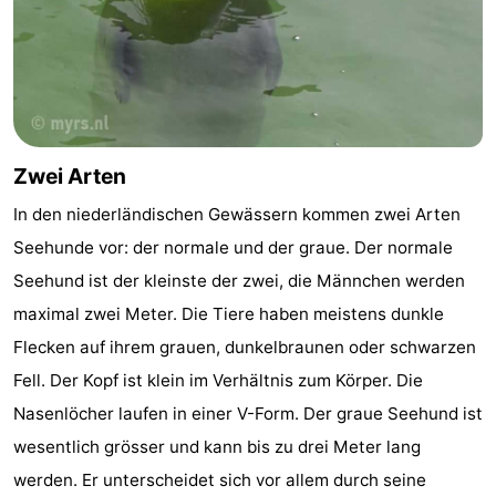
Wandern
-
Wattwandern
-
Sportangeln
Seehunden
Zwei Arten
Essen
In den niederländischen Gewässern kommen zwei Arten
und
Veranstaltungen
Seehunde vor: der normale und der graue. Der normale
Seehund ist der kleinste der zwei, die Männchen werden
trinken
Praktisch
maximal zwei Meter. Die Tiere haben meistens dunkle
Forum
Flecken auf ihrem grauen, dunkelbraunen oder schwarzen
Fell. Der Kopf ist klein im Verhältnis zum Körper. Die
Route
Nasenlöcher laufen in einer V-Form. Der graue Seehund ist
-
wesentlich grösser und kann bis zu drei Meter lang
werden. Er unterscheidet sich vor allem durch seine
Fähre
Inselhüpfen