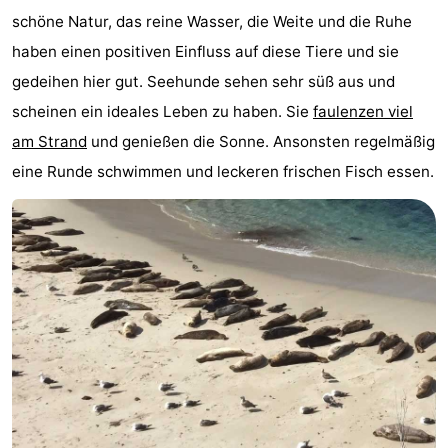
schöne Natur, das reine Wasser, die Weite und die Ruhe
Appartements
haben einen positiven Einfluss auf diese Tiere und sie
-
gedeihen hier gut. Seehunde sehen sehr süß aus und
scheinen ein ideales Leben zu haben. Sie
faulenzen viel
Noderstraun
-
am Strand
und genießen die Sonne. Ansonsten regelmäßig
Resort
-
eine Runde schwimmen und leckeren frischen Fisch essen.
Schierduin
Vitamaris
Campingplätze
Ferienhäuser
-
Resort
-
Schierduin
Vitamaris
Hotels
Lastminutes