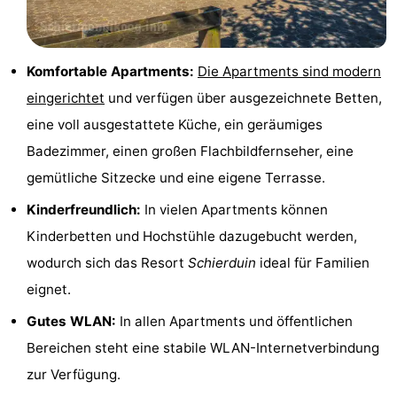
Reisebuchshop
Medizin
Komfortable Apartments:
Die Apartments sind modern
eingerichtet
und verfügen über ausgezeichnete Betten,
Adressen
Region
eine voll ausgestattete Küche, ein geräumiges
Friesland
Badezimmer, einen großen Flachbildfernseher, eine
gemütliche Sitzecke und eine eigene Terrasse.
-
Kinderfreundlich:
In vielen Apartments können
Leeuwarden
Watteninseln
Kinderbetten und Hochstühle dazugebucht werden,
wodurch sich das Resort
Schierduin
ideal für Familien
-
eignet.
Ameland
-
Gutes WLAN:
In allen Apartments und öffentlichen
Terschelling
-
Bereichen steht eine stabile WLAN-Internetverbindung
zur Verfügung.
Vlieland
-