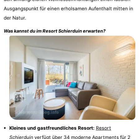
Strand
Ausgangspunkt für einen erholsamen Aufenthalt mitten in
der Natur.
Sehen
Was kannst du im Resort
Schierduin
erwarten?
&
-
tun
Museen
-
Denkmäler
-
Leuchtturme
Attraktionen
-
Spielplätze
Sport
-
Kleines und gastfreundliches Resort:
Resort
Radfahren
-
Schierduin
verfügt über 34 moderne Apartments für 2