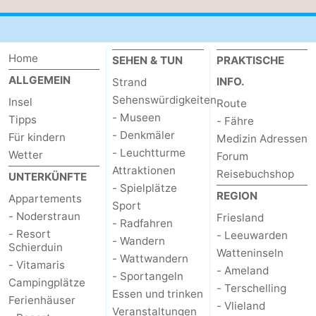
Home
SEHEN & TUN
PRAKTISCHE
ALLGEMEIN
INFO.
Strand
Sehenswürdigkeiten
Insel
Route
- Museen
Tipps
- Fähre
- Denkmäler
Für kindern
Medizin Adressen
- Leuchtturme
Wetter
Forum
Attraktionen
Reisebuchshop
UNTERKÜNFTE
- Spielplätze
REGION
Appartements
Sport
- Noderstraun
Friesland
- Radfahren
- Resort
- Leeuwarden
- Wandern
Schierduin
Watteninseln
- Wattwandern
- Vitamaris
- Ameland
- Sportangeln
Campingplätze
- Terschelling
Essen und trinken
Ferienhäuser
- Vlieland
Veranstaltungen