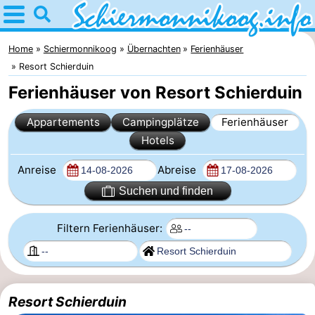
Home
Schiermonnikoog
Home
Schiermonnikoog
Übernachten
Ferienhäuser
Resort Schierduin
Tipps
Ferienhäuser von Resort Schierduin
Für
Appartements
Campingplätze
Ferienhäuser
Hotels
kindern
Dorf
Anreise
Abreise
Nationalpark
Suchen und finden
Friesischen
Filtern Ferienhäuser:
Inseln
Wattenmeer
Geschichte
Resort Schierduin
Übernachten