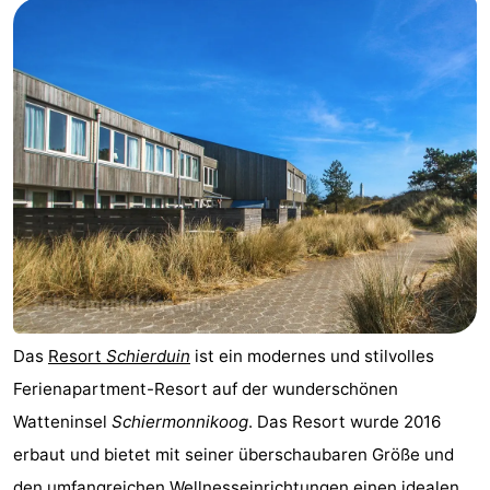
Appartements
-
Noderstraun
-
Resort
-
Schierduin
Vitamaris
Campingplätze
Ferienhäuser
-
Das
Resort
Schierduin
ist ein modernes und stilvolles
Resort
-
Ferienapartment-Resort auf der wunderschönen
Schierduin
Vitamaris
Hotels
Watteninsel
Schiermonnikoog
. Das Resort wurde 2016
erbaut und bietet mit seiner überschaubaren Größe und
Lastminutes
den umfangreichen Wellnesseinrichtungen einen idealen