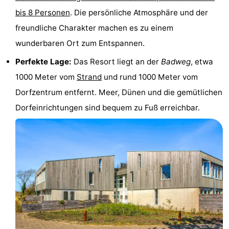
bis 8 Personen
. Die persönliche Atmosphäre und der
Wandern
-
freundliche Charakter machen es zu einem
Wattwandern
-
wunderbaren Ort zum Entspannen.
Sportangeln
Seehunden
Perfekte Lage:
Das Resort liegt an der
Badweg
, etwa
1000 Meter vom
Strand
und rund 1000 Meter vom
Essen
Dorfzentrum entfernt. Meer, Dünen und die gemütlichen
und
Veranstaltungen
Dorfeinrichtungen sind bequem zu Fuß erreichbar.
trinken
Praktisch
Forum
Route
-
Fähre
Inselhüpfen