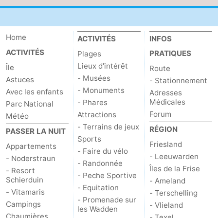
Voir
et
Lieux
Home
ACTIVITÉS
INFOS
ACTIVITÉS
PRATIQUES
Plages
faire
d'intérêt
-
Lieux d'intérêt
Île
Route
- Musées
Musées
-
Astuces
- Stationnement
- Monuments
Avec les enfants
Adresses
Monuments
-
Médicales
- Phares
Parc National
Forum
Attractions
Météo
Phares
Attractions
- Terrains de jeux
RÉGION
PASSER LA NUIT
Sports
-
Friesland
Appartements
- Faire du vélo
- Leeuwarden
- Noderstraun
- Randonnée
Terrains
Sports
Îles de la Frise
- Resort
- Peche Sportive
Schierduin
- Ameland
- Equitation
de
-
- Vitamaris
- Terschelling
- Promenade sur
Campings
- Vlieland
les Wadden
jeux
Faire
-
Chaumières
- Texel