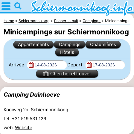
Home
Schiermonnikoog
Home
Schiermonnikoog
Passer la nuit
Campings
Minicampings
Minicampings sur Schiermonnikoog
Astuces
Appartements
Campings
Chaumières
Avec
Hôtels
les
Parc
Arrivée
Départ
enfants
national
îles
Chercher et trouver
des
Saut
Camping Duinhoeve
Wadden
des
Mer
Kooiweg 2a, Schiermonnikoog
Wadden
des
Passer
tel. +31 519 531 126
web.
Website
Wadden
la
Appartements