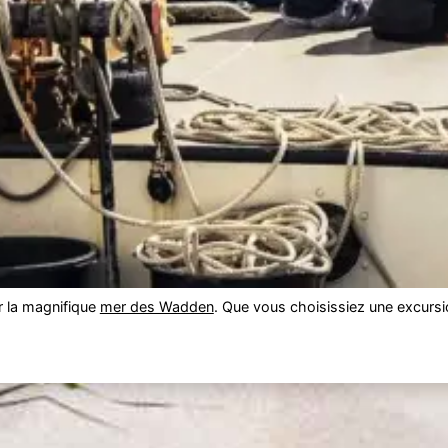
 la magnifique
mer des Wadden
. Que vous choisissiez une excursio