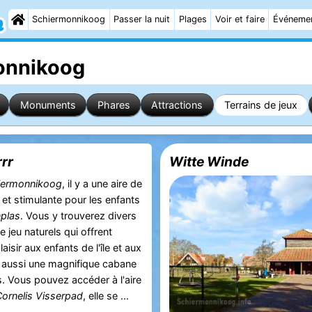
Schiermonnikoog
Passer la nuit
Plages
Voir et faire
Événeme
monnikoog
Monuments
Phares
Attractions
Terrains de jeux
rr
Witte Winde
iermonnikoog
, il y a une aire de
 et stimulante pour les enfants
plas
. Vous y trouverez divers
jeu naturels qui offrent
isir aux enfants de l'île et aux
 a aussi une magnifique cabane
s. Vous pouvez accéder à l'aire
ornelis Visserpad
, elle se ...