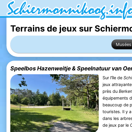
Terrains de jeux sur Schier
Musées
Speelbos Hazenweitje & Speelnatuur van Oer
Sur l'île de
Sch
jeux attrayante
près du
Berken
équipements de 
beaucoup de pla
touristes. Il y
dans les arbre
de jeux par le
C