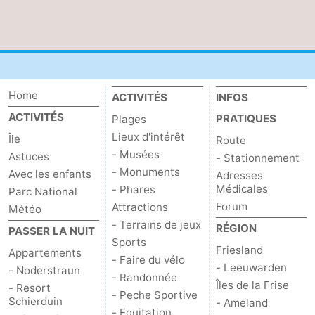
Stationnement
Adresses
Médicales
Région
Friesland
Home
ACTIVITÉS
INFOS
-
ACTIVITÉS
PRATIQUES
Plages
Lieux d'intérêt
Île
Route
Leeuwarden
Îles
- Musées
Astuces
- Stationnement
- Monuments
Avec les enfants
Adresses
de
-
Médicales
- Phares
Parc National
Forum
Attractions
Météo
la
Ameland
-
- Terrains de jeux
RÉGION
PASSER LA NUIT
Sports
Frise
Terschelling
-
Friesland
Appartements
- Faire du vélo
- Leeuwarden
- Noderstraun
Vlieland
-
- Randonnée
Îles de la Frise
- Resort
- Peche Sportive
Schierduin
- Ameland
Texel
Météo
- Equitation