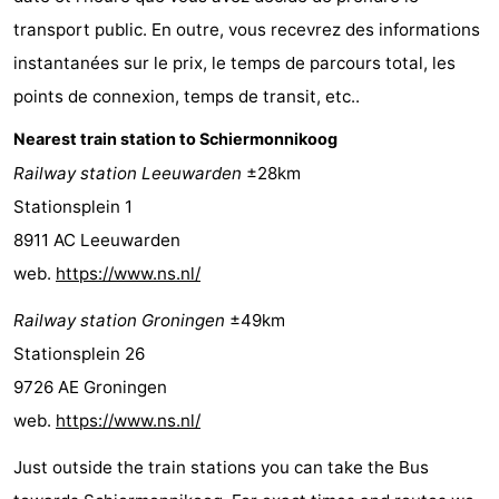
Voir
transport public. En outre, vous recevrez des informations
instantanées sur le prix, le temps de parcours total, les
et
Lieux
points de connexion, temps de transit, etc..
faire
d'intérêt
-
Nearest train station to Schiermonnikoog
Railway station Leeuwarden
±28km
Musées
-
Stationsplein 1
Monuments
-
8911 AC Leeuwarden
web.
https://www.ns.nl/
Phares
Attractions
Railway station Groningen
±49km
-
Stationsplein 26
Terrains
Sports
9726 AE Groningen
web.
https://www.ns.nl/
de
-
Just outside the train stations you can take the Bus
jeux
Faire
-