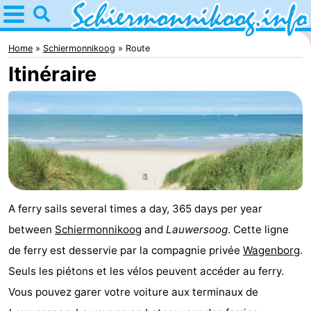
Home
Schiermonnikoog
Home
Schiermonnikoog
Route
Itinéraire
Astuces
Avec
les
Parc
enfants
national
îles
des
Saut
A ferry sails several times a day, 365 days per year
between
Schiermonnikoog
and
Lauwersoog
. Cette ligne
Wadden
des
Mer
de ferry est desservie par la compagnie privée
Wagenborg
.
Wadden
des
Passer
Seuls les piétons et les vélos peuvent accéder au ferry.
Vous pouvez garer votre voiture aux terminaux de
Wadden
la
Appartements