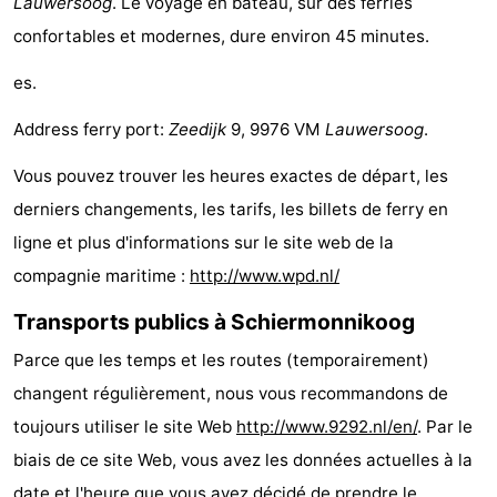
Lauwersoog
. Le voyage en bateau, sur des ferries
nuit
-
confortables et modernes, dure environ 45 minutes.
Noderstraun
-
es.
Resort
-
Address ferry port:
Zeedijk
9, 9976 VM
Lauwersoog
.
Vous pouvez trouver les heures exactes de départ, les
Schierduin
Vitamaris
Campings
derniers changements, les tarifs, les billets de ferry en
Chaumières
ligne et plus d'informations sur le site web de la
compagnie maritime :
http://www.wpd.nl/
-
Transports publics à Schiermonnikoog
Resort
-
Parce que les temps et les routes (temporairement)
Schierduin
Vitamaris
Hôtels
changent régulièrement, nous vous recommandons de
Last
toujours utiliser le site Web
http://www.9292.nl/en/
. Par le
biais de ce site Web, vous avez les données actuelles à la
minutes
Plages
date et l'heure que vous avez décidé de prendre le