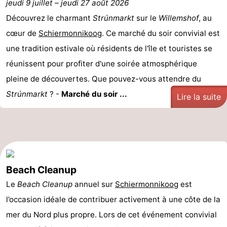
jeudi 9 juillet
–
jeudi 27 août 2026
nuit
-
Découvrez le charmant
Strúnmarkt
sur le
Willemshof
, au
cœur de
Schiermonnikoog
. Ce marché du soir convivial est
Noderstraun
-
une tradition estivale où résidents de l'île et touristes se
Resort
-
réunissent pour profiter d'une soirée atmosphérique
pleine de découvertes. Que pouvez-vous attendre du
Schierduin
Vitamaris
Campings
Strúnmarkt
? -
Marché du soir ...
Lire la suite
Chaumières
-
Resort
-
Beach Cleanup
Schierduin
Vitamaris
Hôtels
Le
Beach Cleanup
annuel sur
Schiermonnikoog
est
Last
l’occasion idéale de contribuer activement à une côte de la
mer du Nord plus propre. Lors de cet événement convivial
minutes
Plages