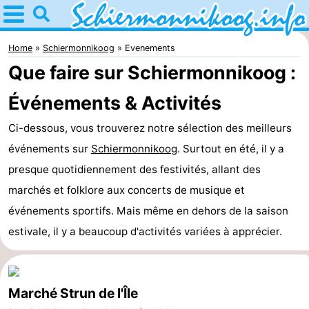
Home
Schiermonnikoog
Home
Schiermonnikoog
Evenements
Que faire sur Schiermonnikoog :
Astuces
Événements & Activités
Avec
Ci-dessous, vous trouverez notre sélection des meilleurs
les
Parc
événements sur
Schiermonnikoog
. Surtout en été, il y a
presque quotidiennement des festivités, allant des
enfants
national
îles
marchés et folklore aux concerts de musique et
des
Saut
événements sportifs. Mais même en dehors de la saison
estivale, il y a beaucoup d'activités variées à apprécier.
Wadden
des
Mer
Wadden
des
Passer
Marché Strun de l'Île
Wadden
la
Appartements