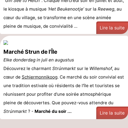
"Gin See to Heich"
. Chaque mercredi soir en juillet et août,
le kiosque à musique
‘Het Beukenootje’
sur la
Reeweg
, au
cœur du village, se transforme en une scène animée
pleine de musique, de convivialité ...
Lire la suite
Marché Strun de l'Île
Elke donderdag in juli en augustus
Découvrez le charmant
Strúnmarkt
sur le
Willemshof
, au
cœur de
Schiermonnikoog
. Ce marché du soir convivial est
une tradition estivale où résidents de l'île et touristes se
réunissent pour profiter d'une soirée atmosphérique
pleine de découvertes. Que pouvez-vous attendre du
Strúnmarkt
? -
Marché du soir ...
Lire la suite