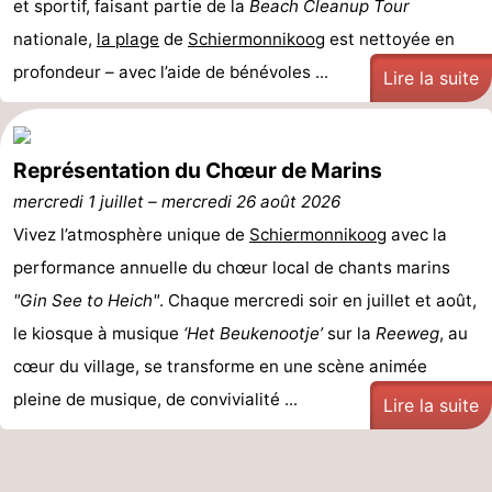
et sportif, faisant partie de la
Beach Cleanup Tour
Voir
nationale,
la plage
de
Schiermonnikoog
est nettoyée en
profondeur – avec l’aide de bénévoles ...
Lire la suite
et
Lieux
faire
d'intérêt
-
Représentation du Chœur de Marins
Musées
-
mercredi 1 juillet
–
mercredi 26 août 2026
Monuments
-
Vivez l’atmosphère unique de
Schiermonnikoog
avec la
performance annuelle du chœur local de chants marins
Phares
Attractions
"Gin See to Heich"
. Chaque mercredi soir en juillet et août,
-
le kiosque à musique
‘Het Beukenootje’
sur la
Reeweg
, au
cœur du village, se transforme en une scène animée
Terrains
Sports
pleine de musique, de convivialité ...
Lire la suite
de
-
jeux
Faire
-