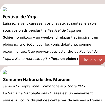
du
Randonnée
-
Festival de Yoga
vélo
Peche
-
Laissez le vent caresser vos cheveux et sentez le sable
Sportive
Equitation
-
sous vos pieds pendant le
Festival de Yoga
sur
Schiermonnikoog
– un week-end relaxant et inspirant en
Promenade
Observation
pleine
nature
, idéal pour les yogis débutants comme
sur
des
Boire
expérimentés. Que pouvez-vous attendre du
Festival de
Yoga
à
Schiermonnikoog
? -
Yoga en pleine nature
: ...
les
phoques
et
Événements
Lire la suite
Wadden
manger
Pratiques
Semaine Nationale des Musées
Forum
samedi 26 septembre
–
dimanche 4 octobre 2026
Route
La
Semaine Nationale des Musées
est un événement
annuel au cours duquel
des centaines de musées
à travers
-