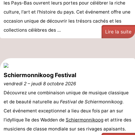
les Pays-Bas ouvrent leurs portes pour célébrer la riche
Stationnement
Adresses
culture, l'art et l'histoire du pays. Cet événement offre une
occasion unique de découvrir les trésors cachés et les
Médicales
Région
collections célèbres des ...
Lire la suite
Friesland
-
Leeuwarden
Îles
Schiermonnikoog Festival
de
-
vendredi 2
–
jeudi 8 octobre 2026
la
Ameland
-
Découvrez une combinaison unique de musique classique
et de beauté naturelle au
Festival de Schiermonnikoog
.
Frise
Terschelling
-
Cet événement exceptionnel a lieu deux fois par an sur
Vlieland
-
l’idyllique île des Wadden de
Schiermonnikoog
et attire des
musiciens de classe mondiale sur ses rivages apaisants.
Texel
Météo