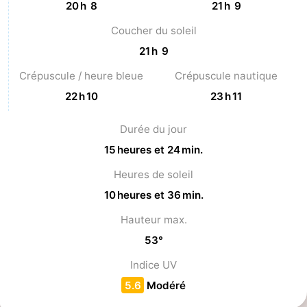
20 h 8
21 h 9
Coucher du soleil
21 h 9
Crépuscule / heure bleue
Crépuscule nautique
22 h 10
23 h 11
Durée du jour
15 heures et 24 min.
Heures de soleil
10 heures et 36 min.
Hauteur max.
53°
Indice UV
5.6
Modéré