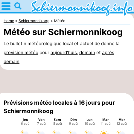
Home
Schiermonnikoog
Home
Schiermonnikoog
Météo
Météo sur Schiermonnikoog
Astuces
Le bulletin météorologique local et actuel de donne la
Avec
prevision météo
pour
aujourd'huis
,
demain
et
après
les
Parc
demain
.
enfants
national
îles
des
Saut
Wadden
des
Mer
Prévisions météo locales à 16 jours pour
Schiermonnikoog
Wadden
des
Passer
Wadden
la
Appartements