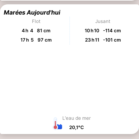
Marées Aujourd'hui
Flot
Jusant
4 h 4 81 cm
10 h 10 -114 cm
17 h 5 97 cm
23 h 11 -101 cm
L'eau de mer
20,1°C