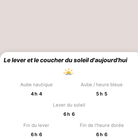
Contact
Le lever et le coucher du soleil d'aujourd'hui
Aube nautique
Aube / heure bleue
4 h 4
5 h 5
Lever du soleil
6 h 6
Fin du lever
Fin de l'heure dorée
6 h 6
6 h 6