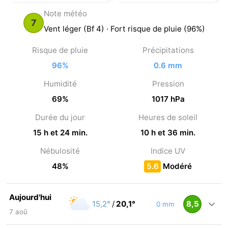
Note météo
7
Vent léger (Bf 4) · Fort risque de pluie (96%)
Risque de pluie
Précipitations
96%
0.6 mm
Humidité
Pression
69%
1017 hPa
Durée du jour
Heures de soleil
15 h et 24 min.
10 h et 36 min.
Nébulosité
Indice UV
48%
5.6
Modéré
Aujourd'hui
15,2°
/
20,1°
8,5
0 mm
7 aoû