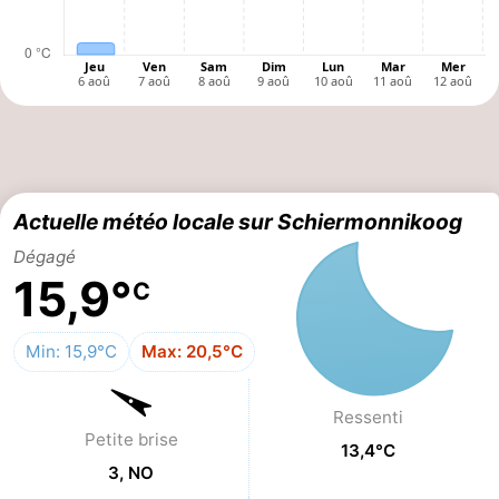
Voir
et
Lieux
faire
d'intérêt
-
Musées
-
Actuelle météo locale sur Schiermonnikoog
Monuments
-
Dégagé
Phares
Attractions
15,9°
C
-
Min: 15,9°C
Max: 20,5°C
Terrains
Sports
Ressenti
de
-
Petite brise
13,4°C
3, NO
jeux
Faire
-