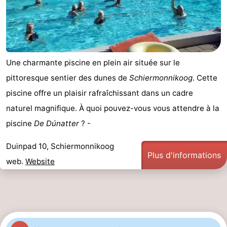
nuit
-
Noderstraun
-
Resort
-
Une charmante piscine en plein air située sur le
pittoresque sentier des dunes de
Schiermonnikoog
. Cette
Schierduin
Vitamaris
Campings
piscine offre un plaisir rafraîchissant dans un cadre
Chaumières
naturel magnifique. À quoi pouvez-vous vous attendre à la
piscine
De Dúnatter
? -
-
Duinpad 10, Schiermonnikoog
Resort
-
Plus d'informations
web.
Website
Schierduin
Vitamaris
Hôtels
Last
minutes
Plages