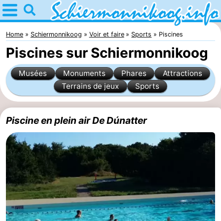
Home
Schiermonnikoog
Home
Schiermonnikoog
Voir et faire
Sports
Piscines
Piscines sur Schiermonnikoog
Astuces
Musées
Monuments
Phares
Attractions
Avec
Terrains de jeux
Sports
les
Parc
Piscine en plein air De Dúnatter
enfants
national
îles
des
Saut
Wadden
des
Mer
Wadden
des
Passer
Wadden
la
Appartements