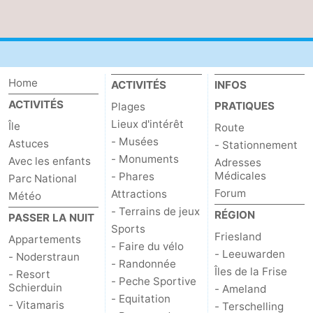
du
Randonnée
-
vélo
Peche
-
Home
Sportive
Equitation
-
ACTIVITÉS
INFOS
ACTIVITÉS
PRATIQUES
Plages
Promenade
Observation
Lieux d'intérêt
Île
Route
- Musées
Astuces
- Stationnement
sur
des
Boire
- Monuments
Avec les enfants
Adresses
Médicales
- Phares
les
phoques
et
Événements
Parc National
Forum
Attractions
Météo
Wadden
manger
Pratiques
- Terrains de jeux
RÉGION
PASSER LA NUIT
Sports
Friesland
Appartements
Forum
- Faire du vélo
- Leeuwarden
- Noderstraun
- Randonnée
Îles de la Frise
Route
- Resort
- Peche Sportive
Schierduin
- Ameland
- Equitation
-
- Vitamaris
- Terschelling