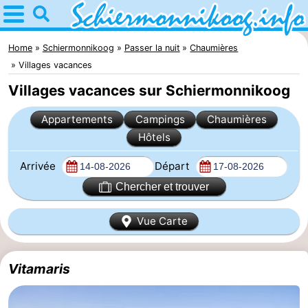
Home
Schiermonnikoog
Home
Schiermonnikoog
Passer la nuit
Chaumières
Villages vacances
Astuces
Villages vacances sur Schiermonnikoog
Avec
Appartements
Campings
Chaumières
Hôtels
les
Parc
Arrivée
Départ
enfants
national
îles
Chercher et trouver
des
Saut
Vue Carte
Wadden
des
Mer
Wadden
des
Passer
Vitamaris
Wadden
la
Appartements