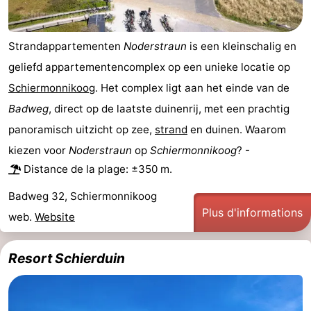
du
Randonnée
-
Strandappartementen
Noderstraun
is een kleinschalig en
vélo
Peche
-
geliefd appartementencomplex op een unieke locatie op
Sportive
Equitation
-
Schiermonnikoog
. Het complex ligt aan het einde van de
Badweg
, direct op de laatste duinenrij, met een prachtig
Promenade
Observation
panoramisch uitzicht op zee,
strand
en duinen. Waarom
sur
des
Boire
kiezen voor
Noderstraun
op
Schiermonnikoog
? -
Distance de la plage: ±350 m.
les
phoques
et
Événements
Badweg 32, Schiermonnikoog
Wadden
manger
Pratiques
Plus d'informations
web.
Website
Forum
Resort Schierduin
Route
-