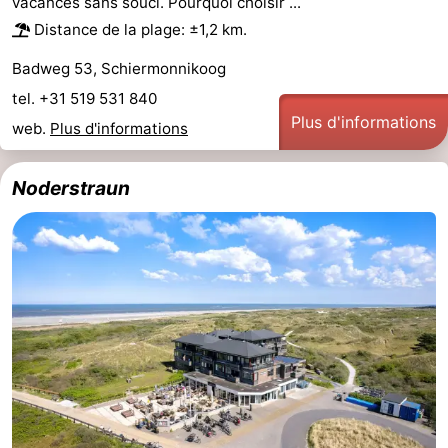
vacances sans souci. Pourquoi choisir ...
Voir
Distance de la plage: ±1,2 km.
Badweg 53, Schiermonnikoog
et
Lieux
tel. +31 519 531 840
faire
d'intérêt
-
Plus d'informations
web.
Plus d'informations
Musées
-
Noderstraun
Monuments
-
Phares
Attractions
-
Terrains
Sports
de
-
jeux
Faire
-