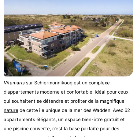
nuit
-
Noderstraun
-
Resort
-
Schierduin
Vitamaris
Campings
Chaumières
-
Vitamaris
sur
Schiermonnikoog
est un complexe
Resort
-
d'appartements moderne et confortable, idéal pour ceux
qui souhaitent se détendre et profiter de la magnifique
Schierduin
Vitamaris
Hôtels
nature
de cette île unique de la mer des Wadden. Avec 62
Last
appartements élégants, un espace bien-être gratuit et
une piscine couverte, c'est la base parfaite pour des
minutes
Plages