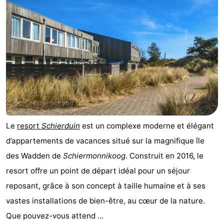
Stationnement
Adresses
Médicales
Région
Friesland
-
Leeuwarden
Îles
Le
resort
Schierduin
est un complexe moderne et élégant
de
-
d’appartements de vacances situé sur la magnifique île
la
Ameland
-
des Wadden de
Schiermonnikoog
. Construit en 2016, le
resort offre un point de départ idéal pour un séjour
Frise
Terschelling
-
reposant, grâce à son concept à taille humaine et à ses
Vlieland
-
vastes installations de bien-être, au cœur de la nature.
Que pouvez-vous attend ...
Texel
Météo