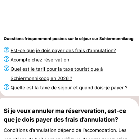
nuit
-
Noderstraun
-
Resort
-
Questions fréquemment posées sur le séjour sur Schiermonnikoog
Schierduin
Vitamaris
Campings
Est-ce que je dois payer des frais d’annulation?
Acompte chez réservation
Chaumières
Quel est le tarif pour la taxe touristique à
-
Schiermonnikoog en 2026 ?
Quelle est la taxe de séjour et quand dois-je payer ?
Resort
-
Schierduin
Vitamaris
Hôtels
Si je veux annuler ma réserveration, est-ce
que je dois payer des frais d’annulation?
Last
Conditions d’annulation dépend de l’accomodation. Les
minutes
Plages