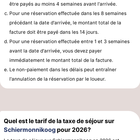
être payés au moins 4 semaines avant l'arrivée.
Stationnement
Adresses
Pour une réservation effectuée dans les 8 semaines
précédant la date d'arrivée, le montant total de la
Médicales
Région
facture doit être payé dans les 14 jours.
Friesland
Pour une réservation effectuée entre 1 et 3 semaines
avant la date d'arrivée, vous devez payer
-
immédiatement le montant total de la facture.
Leeuwarden
Îles
Le non-paiement dans les délais peut entraîner
l'annulation de la réservation par le loueur.
de
-
la
Ameland
-
Frise
Terschelling
-
Quel est le tarif de la taxe de séjour sur
Vlieland
-
Schiermonnikoog
pour 2026?
Texel
Météo