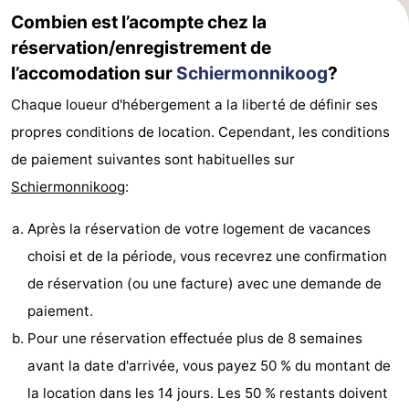
Combien est l’acompte chez la
du
Randonnée
-
réservation/enregistrement de
vélo
Peche
-
l’accomodation sur
Schiermonnikoog
?
Chaque loueur d'hébergement a la liberté de définir ses
Sportive
Equitation
-
propres conditions de location. Cependant, les conditions
Promenade
Observation
de paiement suivantes sont habituelles sur
Schiermonnikoog
:
sur
des
Boire
Après la réservation de votre logement de vacances
les
phoques
et
Événements
choisi et de la période, vous recevrez une confirmation
Wadden
manger
Pratiques
de réservation (ou une facture) avec une demande de
paiement.
Forum
Pour une réservation effectuée plus de 8 semaines
Route
avant la date d'arrivée, vous payez 50 % du montant de
la location dans les 14 jours. Les 50 % restants doivent
-