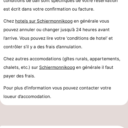
conditions de bail sont specifiques de votre reservation
Voir
est écrit dans votre confirmation ou facture.
et
Lieux
Chez
hotels sur Schiermonnikoog
en générale vous
pouvez annuler ou changer jusqu’à 24 heures avant
faire
d'intérêt
-
l’arrive. Vous pouvez lire votre ‘conditions de hotel’ et
Musées
-
contrôler s’il y a des frais d’annulation.
Chez autres accomodations (gîtes rurals, appartements,
Monuments
-
chalets, etc.) sur
Schiermonnikoog
en générale il faut
Phares
Attractions
payer des frais.
-
Pour plus d’information vous pouvez contacter votre
loueur d’accomodation.
Terrains
Sports
de
-
jeux
Faire
-