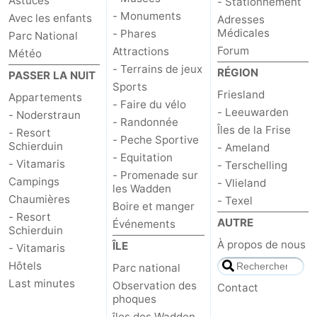
Astuces
- Stationnement
- Monuments
Avec les enfants
Adresses
Médicales
- Phares
Parc National
Forum
Attractions
Météo
- Terrains de jeux
RÉGION
PASSER LA NUIT
Sports
Friesland
Appartements
- Faire du vélo
- Leeuwarden
- Noderstraun
- Randonnée
Îles de la Frise
- Resort
- Peche Sportive
Schierduin
- Ameland
- Equitation
- Vitamaris
- Terschelling
- Promenade sur
Campings
- Vlieland
les Wadden
Chaumières
- Texel
Boire et manger
- Resort
AUTRE
Événements
Schierduin
À propos de nous
ÎLE
- Vitamaris
Hôtels
Parc national
Last minutes
Observation des
Contact
phoques
îles des Wadden