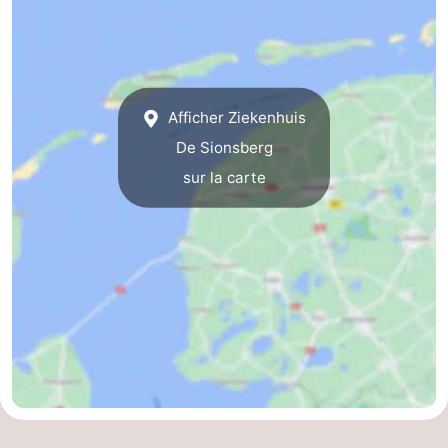
nuit
-
Noderstraun
-
Resort
-
Afficher Ziekenhuis
De Sionsberg
Schierduin
Vitamaris
Campings
sur la carte
Chaumières
-
Resort
-
Schierduin
Vitamaris
Hôtels
Last
minutes
Plages