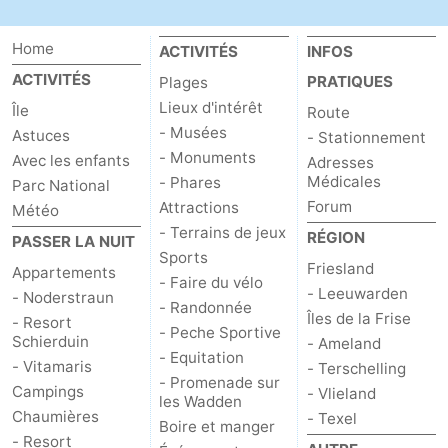
du
Randonnée
-
Home
ACTIVITÉS
INFOS
vélo
Peche
-
ACTIVITÉS
PRATIQUES
Plages
Lieux d'intérêt
Île
Route
Sportive
Equitation
-
- Musées
Astuces
- Stationnement
- Monuments
Avec les enfants
Adresses
Promenade
Observation
Médicales
- Phares
Parc National
Forum
Attractions
sur
des
Boire
Météo
- Terrains de jeux
RÉGION
PASSER LA NUIT
les
phoques
et
Événements
Sports
Friesland
Appartements
- Faire du vélo
- Leeuwarden
- Noderstraun
Wadden
manger
Pratiques
- Randonnée
Îles de la Frise
- Resort
- Peche Sportive
Schierduin
Forum
- Ameland
- Equitation
- Vitamaris
- Terschelling
- Promenade sur
Route
Campings
- Vlieland
les Wadden
Chaumières
- Texel
Boire et manger
-
- Resort