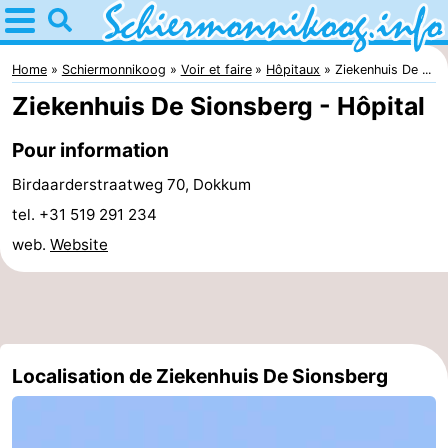
Home
Schiermonnikoog
Home
Schiermonnikoog
Voir et faire
Hôpitaux
Ziekenhuis De ...
Ziekenhuis De Sionsberg - Hôpital
Astuces
Pour information
Avec
Birdaarderstraatweg 70, Dokkum
les
Parc
tel. +31 519 291 234
web.
Website
enfants
national
îles
des
Saut
Wadden
des
Mer
Localisation de Ziekenhuis De Sionsberg
Wadden
des
Passer
Wadden
la
Appartements