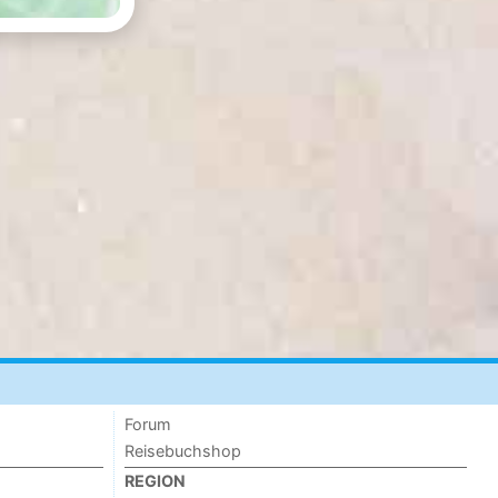
Forum
Reisebuchshop
REGION