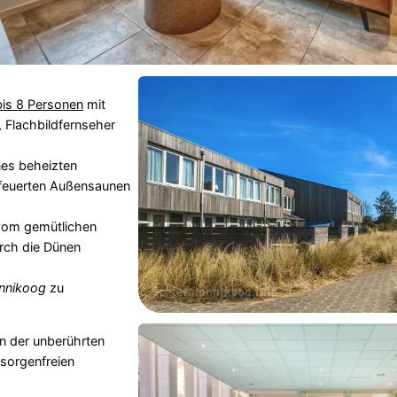
is 8 Personen
mit
 Flachbildfernseher
es beheizten
efeuerten Außensaunen
om gemütlichen
rch die Dünen
nnikoog
zu
in der unberührten
n sorgenfreien