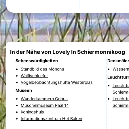
In der Nähe von Lovely In Schiermonnikoog
Sehenswürdigkeiten
Denkmäle
Standbild des Mönchs
Wasserm
Walfischkiefer
Leuchttur
Vogelbeobachtungshütte Westerplas
Leuchtt
Museen
Schierm
Wunderkammern Gribus
Leuchtt
Muschelmuseum Paal 14
Schierm
Koningshuis
Informationszentrum Het Baken