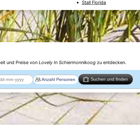
Stall Florida
eit und Preise von
Lovely In Schiermonnikoog
zu entdecken.
Suchen und finden