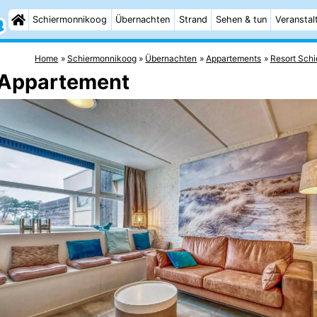
Schiermonnikoog
Übernachten
Strand
Sehen & tun
Veranstal
Home
Schiermonnikoog
Übernachten
Appartements
Resort Schi
 Appartement