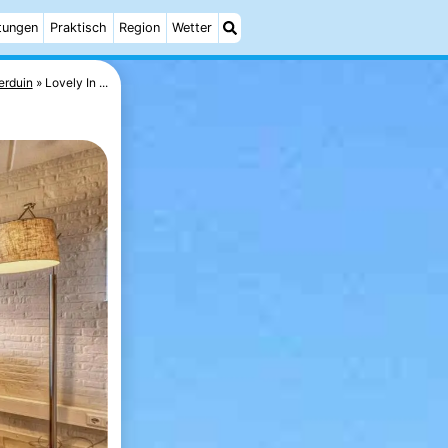
tungen
Praktisch
Region
Wetter
erduin
Lovely In ...