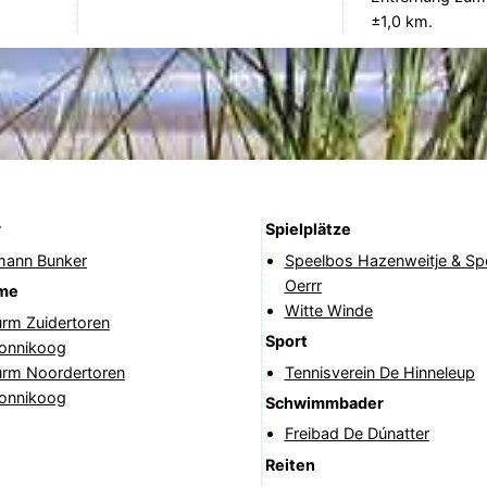
±1,0 km.
r
Spielplätze
ann Bunker
Speelbos Hazenweitje & Sp
Oerrr
me
Witte Winde
urm Zuidertoren
Sport
onnikoog
urm Noordertoren
Tennisverein De Hinneleup
onnikoog
Schwimmbader
Freibad De Dúnatter
Reiten