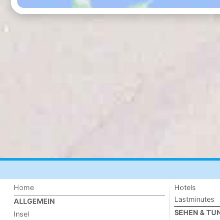
Home
Hotels
Lastminutes
ALLGEMEIN
SEHEN & TU
Insel