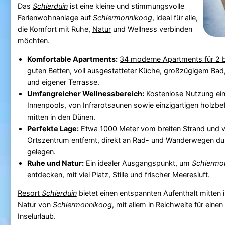
Das
Schierduin
ist eine kleine und stimmungsvolle
Ferienwohnanlage auf
Schiermonnikoog
, ideal für alle,
die Komfort mit Ruhe,
Natur
und Wellness verbinden
möchten.
Komfortable Apartments:
34 moderne Apartments für 2 b
guten Betten, voll ausgestatteter Küche, großzügigem Bad,
und eigener Terrasse.
Umfangreicher Wellnessbereich:
Kostenlose Nutzung ein
Innenpools, von Infrarotsaunen sowie einzigartigen holzb
mitten in den Dünen.
Perfekte Lage:
Etwa 1000 Meter vom
breiten Strand
und v
Ortszentrum entfernt, direkt an Rad- und Wanderwegen du
gelegen.
Ruhe und Natur:
Ein idealer Ausgangspunkt, um
Schiermo
entdecken, mit viel Platz, Stille und frischer Meeresluft.
Resort
Schierduin
bietet einen entspannten Aufenthalt mitten 
Natur von
Schiermonnikoog
, mit allem in Reichweite für eine
Inselurlaub.