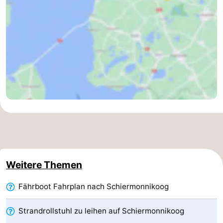
Wandern
-
Wattwandern
-
Sportangeln
Seehunden
Essen
und
Veranstaltungen
trinken
Praktisch
Forum
Weitere Themen
Route
Fährboot Fahrplan nach Schiermonnikoog
-
Strandrollstuhl zu leihen auf Schiermonnikoog
Fähre
Inselhüpfen