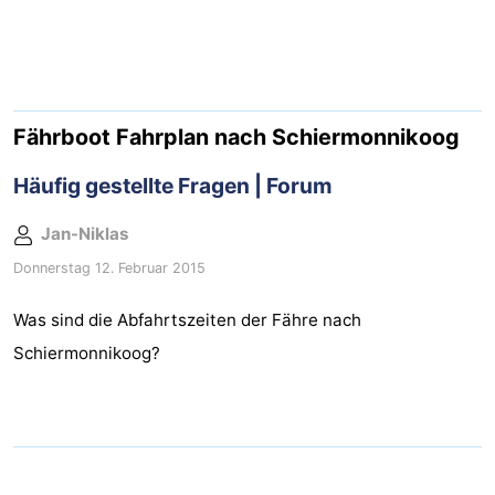
Appartements
-
Noderstraun
-
Fährboot Fahrplan nach Schiermonnikoog
Resort
-
Häufig gestellte Fragen | Forum
Schierduin
Vitamaris
Campingplätze
Jan-Niklas
Donnerstag 12. Februar 2015
Ferienhäuser
Was sind die Abfahrtszeiten der Fähre nach
-
Schiermonnikoog?
Resort
-
Schierduin
Vitamaris
Hotels
Lastminutes