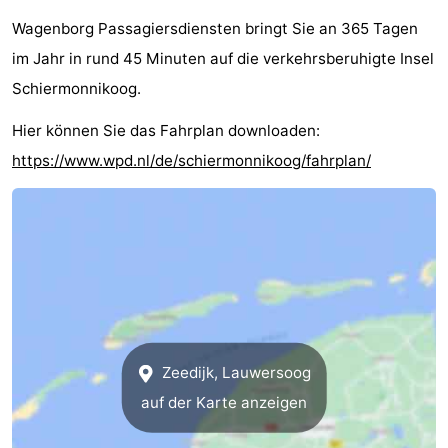
Strand
Wagenborg Passagiersdiensten bringt Sie an 365 Tagen
im Jahr in rund 45 Minuten auf die verkehrsberuhigte Insel
Sehen
Schiermonnikoog.
&
-
Hier können Sie das Fahrplan downloaden:
https://www.wpd.nl/de/schiermonnikoog/fahrplan/
tun
Museen
-
Denkmäler
-
Leuchtturme
Attraktionen
-
Spielplätze
Sport
Zeedijk, Lauwersoog
-
auf der Karte anzeigen
Radfahren
-