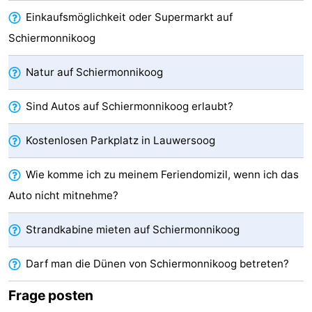
Einkaufsmöglichkeit oder Supermarkt auf
Reisebuchshop
Schiermonnikoog
Medizin
Natur auf Schiermonnikoog
Adressen
Region
Sind Autos auf Schiermonnikoog erlaubt?
Friesland
Kostenlosen Parkplatz in Lauwersoog
-
Wie komme ich zu meinem Feriendomizil, wenn ich das
Leeuwarden
Watteninseln
Auto nicht mitnehme?
-
Strandkabine mieten auf Schiermonnikoog
Ameland
-
Darf man die Dünen von Schiermonnikoog betreten?
Terschelling
-
Frage posten
Vlieland
-